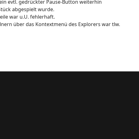
b ein evtl. gedrückter Pause-Button weiterhin
Stück abgespielt wurde.
ile war u.U. fehlerhaft.
nern über das Kontextmenü des Explorers war tlw.